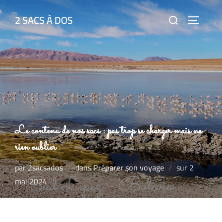
2 SACS À DOS
Le contenu de nos sacs : pas trop se charger mais ne
rien oublier
par
2sacsados
dans
Préparer son voyage
sur
2
mai 2024