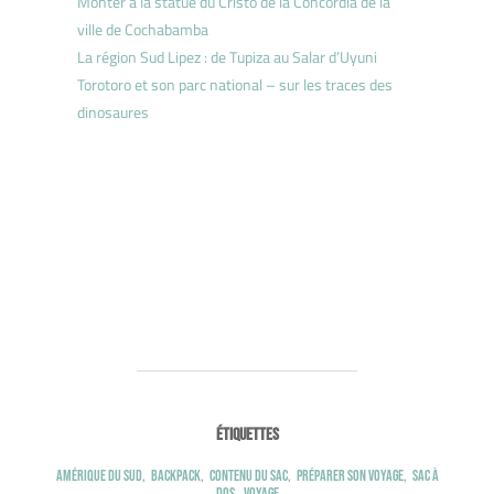
Monter à la statue du Cristo de la Concordia de la
ville de Cochabamba
La région Sud Lipez : de Tupiza au Salar d’Uyuni
Torotoro et son parc national – sur les traces des
dinosaures
ÉTIQUETTES
Amérique du Sud
,
Backpack
,
Contenu du sac
,
Préparer son voyage
,
Sac à
dos
,
Voyage