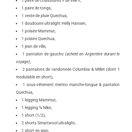
1 paire de chaussures « de ville »,
1 paire de tongs,
1 veste de pluie Quechua,
1 doudoune ultralight Helly Hansen,
1 polaire Mammut,
1 polaire Quechua,
1 jean de ville,
1 pantalon de gaucho
(acheté en Argentine durant le
voyage)
,
2 pantalons de randonnée Columbia & Millet (dont 1
modulable en short),
1 sous-vêtement merino manche-longue & pantalon
Quechua,
1 legging Mammut,
1 legging ¾ Nike,
1 short (1/2),
2 shorts Smartwool ultralight,
1 short en jean,